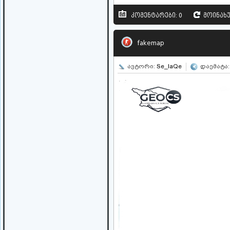
კომენტარები: 0
მოინახუ
fakemap
ავტორი:
Se_IaQe
დაემატა: 